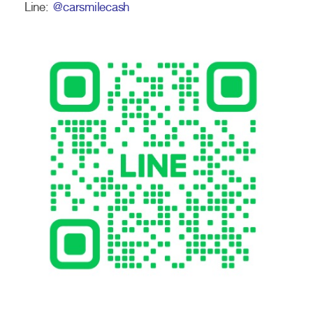
Line:
@carsmilecash