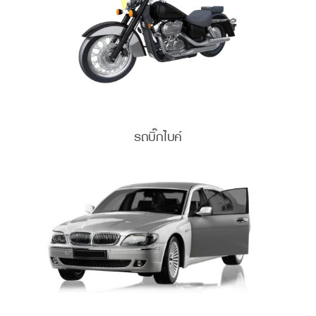
รถบิ๊กไบค์